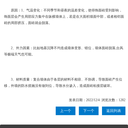
原因：1、气温变化：不同季节和昼夜的温差变化，使得饰面砖受到影响，
饰面层会产生局部应力集中在纵横墙体上，若是在大面积墙面中部，或者相邻面
砖的局部挤压，面砖就会脱落。
2、外力因素：比如地基沉降不均造成墙体变形、错位，墙体面砖脱落;台风
等极端天气也可能。
3、材料质量：复合墙体由于各层的材料不相容、不协调，导致面砖产生位
移，外墙的防水措施没有做到位，导致水分渗入，造成面砖粘接层破坏。
发表日期：2022/12/4 浏览次数：1282
上一个
下一个
返回列表