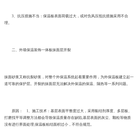
3、抗压措施不当：保温板表面荷载过大，或对负风压抵抗措施采用不合
理。
二、外墙保温装饰一体板抹面层开裂
抹面砂浆又称抗裂砂浆，对整个外保温系统起着重要作用，为外保温板建立起一
道可靠的保护层。开裂的抹面层无法解决外保温的保温、隔热等一系列问题。
原因： 1、施工技术：基层表面平整度过大，采用黏结剂厚度、多层板、
打磨找平等调整方法都会导致保温质量存在缺陷;基层表面的灰尘、颗粒等物质
没有进行界面处理;保温板粘结面积过小，不符合规范。