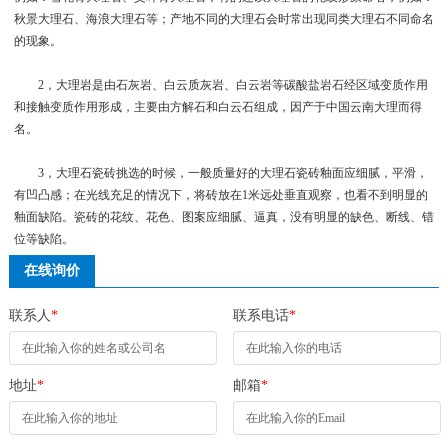
秋景大理石、海浪大理石等；产地不同的大理石会时常出现同类大理石不同命名
的现象。
2，大理岩是由石灰岩、白云质灰岩、白云岩等碳酸盐岩石经区域变质作用
和接触变质作用形成，主要由方解石和白云石组成，因产于中国云南大理而得
名。
3，大理石瓷砖挑选的时候，一般质量好的大理石瓷砖釉面应细腻，平滑，
有凹凸感；在光线充足的情况下，将砖放在1米远处垂直观察，也看不到明显的
釉面缺陷。瓷砖的花纹、花色、图案应细腻、逼真，没有明显的缺色、断线、错
位等缺陷。
在线询价
联系人
*
联系电话
*
地址
*
邮箱
*