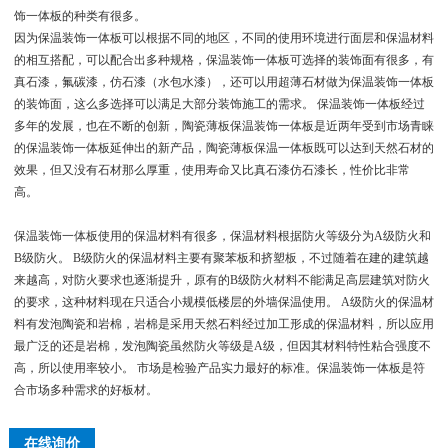
饰一体板的种类有很多。
因为保温装饰一体板可以根据不同的地区，不同的使用环境进行面层和保温材料
的相互搭配，可以配合出多种规格，保温装饰一体板可选择的装饰面有很多，有
真石漆，氟碳漆，仿石漆（水包水漆），还可以用超薄石材做为保温装饰一体板
的装饰面，这么多选择可以满足大部分装饰施工的需求。 保温装饰一体板经过
多年的发展，也在不断的创新，陶瓷薄板保温装饰一体板是近两年受到市场青睐
的保温装饰一体板延伸出的新产品，陶瓷薄板保温一体板既可以达到天然石材的
效果，但又没有石材那么厚重，使用寿命又比真石漆仿石漆长，性价比非常
高。
保温装饰一体板使用的保温材料有很多，保温材料根据防火等级分为A级防火和
B级防火。 B级防火的保温材料主要有聚苯板和挤塑板，不过随着在建的建筑越
来越高，对防火要求也逐渐提升，原有的B级防火材料不能满足高层建筑对防火
的要求，这种材料现在只适合小规模低楼层的外墙保温使用。 A级防火的保温材
料有发泡陶瓷和岩棉，岩棉是采用天然石料经过加工形成的保温材料，所以应用
最广泛的还是岩棉，发泡陶瓷虽然防火等级是A级，但因其材料特性粘合强度不
高，所以使用率较小。 市场是检验产品实力最好的标准。保温装饰一体板是符
合市场多种需求的好板材。
在线询价